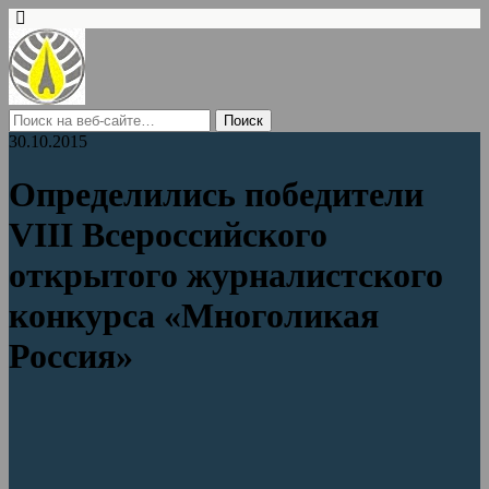
30.10.2015
Определились победители
VIII Всероссийского
открытого журналистского
конкурса «Многоликая
Россия»