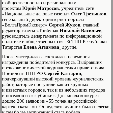
с общественностью и региональным
проектам
Юрий Матросов
, учредитель сети
«Национальные деловые газеты»
Олег Третьяков
,
генеральный директоринтернет-портала
«ВолгаПромЭксперт»
Сергей Жуков
, главный
редактор газеты «Трибуна»
Николай Васильев
,
руководитель департамента по информационной
политике и общественных связей ТПП Республики
Татарстан
Елена Агзамова
¸ другие.
После мастер-класса состоялась церемония
награждения победителей конкурса. Выбравших
стезю экономической журналистики приветствовал
Президент ТПП РФ
Сергей Катырин
,
подчеркнувший высокий уровень журналистских
работ, которые поступили как из крупных
и известных городов, так и из небольших городов
и поселков из «глубинки». До финала конкурса
дошло 200 заявок из «55 точек на российской
карте», сказал он. Определить лучших было нелегко,
и тем более заслуженной стала победа.