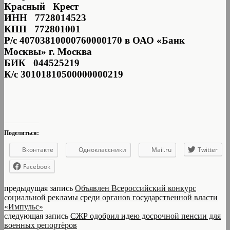
Красный Крест
ИНН 7728014523
КПП 772801001
Р/с 40703810000760000170 в ОАО «Банк
Москвы» г. Москва
БИК 044525219
К/с 30101810500000000219
Поделиться:
Вконтакте
Одноклассники
Mail.ru
Twitter
Facebook
предыдущая запись
Объявлен Всероссийский конкурс
социальной рекламы среди органов государственной власти
«Импульс»
следующая запись
СЖР одобрил идею досрочной пенсии для
военных репортёров