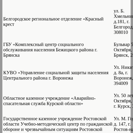
ул. Б.
Хмельниц
Белгородское региональное отделение «Красный
д.181, г.
крест
Белгород
308010
ГБУ «Комплексный центр социального
Бульвар 5
обслуживания населения Бежицкого района г.
Октября, д
Брянска
Брянск, 
Ул. Ники
КУВО «Управление социальной защиты населения
д. 8а, г.
Центрального района г. Воронежа
Воронеж
394009
Ул. 50 ле
Областное казенное учреждение «Аварийно-
Октября, 
спасательная служба Курской области»
г. Курск,
Государственное казенное учреждение Ростовской
Ул. М. Го
области Учебно-методический центр по гражданской
д. 147, г.
обороне и чрезвычайным ситуациям Ростовской
Ростов-н