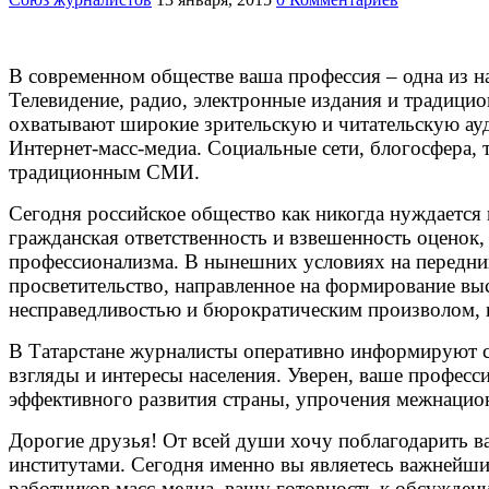
В современном обществе ваша профессия – одна из н
Телевидение, радио, электронные издания и традици
охватывают широкие зрительскую и читательскую ауд
Интернет-масс-медиа. Социальные сети, блогосфера, 
традиционным СМИ.
Сегодня российское общество как никогда нуждается 
гражданская ответственность и взвешенность оценок, 
профессионализма. В нынешних условиях на передний
просветительство, направленное на формирование вы
несправедливостью и бюрократическим произволом, 
В Татарстане журналисты оперативно информируют св
взгляды и интересы населения. Уверен, ваше профес
эффективного развития страны, упрочения межнацион
Дорогие друзья! От всей души хочу поблагодарить в
институтами. Сегодня именно вы являетесь важнейш
работников масс-медиа, вашу готовность к обсужден