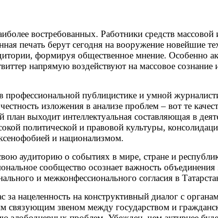
аиболее востребованных. Работники средств массовой 
онная печать берут сегодня на вооружение новейшие т
итории, формируя общественное мнение. Особенно акт
твиттер напрямую воздействуют на массовое сознание 
в профессиональной публицистике и умной журналистик
честность изложения в анализе проблем – вот те качес
 план выходит интеллектуальная составляющая в деят
сокой политической и правовой культуры, консолидаци
ксенофобией и национализмом.
ою аудиторию о событиях в мире, стране и республик
сиональное сообщество осознает важность объединения
ального и межконфессионального согласия в Татарста
ас за нацеленность на конструктивный диалог с орган
им связующим звеном между государством и гражданс
ию злободневных проблем. Убежден, чем активнее буд