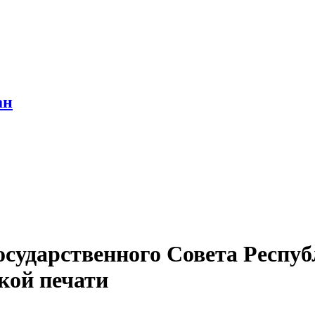
ан
осударственного Совета Респуб
кой печати