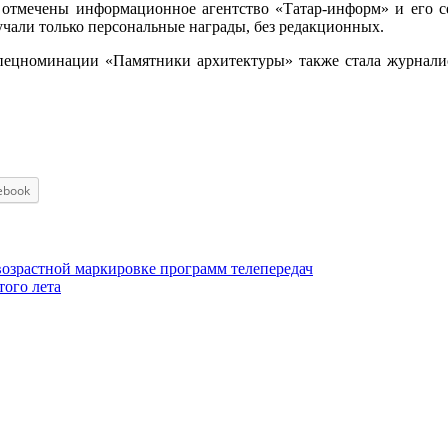
 отмечены информационное агентство «Татар-информ» и его 
учали только персональные награды, без редакционных.
ецноминации «Памятники архитектуры» также стала журналист
ebook
озрастной маркировке программ телепередач
того лета