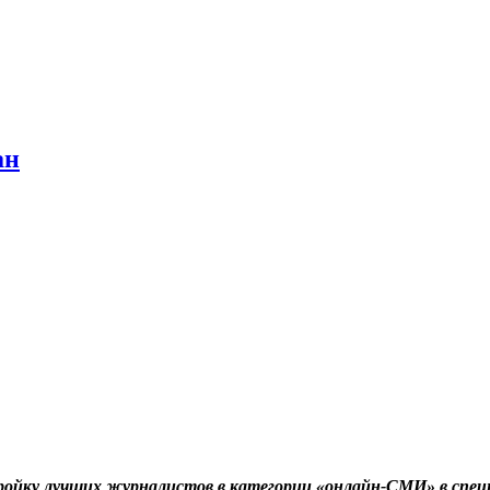
ан
ройку лучших журналистов в категории «онлайн-СМИ» в спе