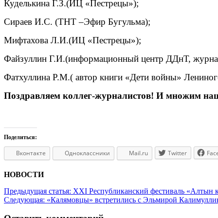
Куделькина Г.З.(ИЦ «Пестрецы»);
Сираев И.С. (ТНТ –Эфир Бугульма);
Мифтахова Л.И.(ИЦ «Пестрецы»);
Файзуллин Г.И.(информационный центр ДДнТ, журнал
Фатхуллина Р.М.( автор книги «Дети войны» Лениног
Поздравляем коллег-журналистов! И множим на
Поделиться:
Вконтакте
Одноклассники
Mail.ru
Twitter
Fac
НОВОСТИ
Предыдущая статья:
XXI Республиканский фестиваль «Алтын к
Следующая:
«Калямовцы» встретились с Эльмирой Калимулли