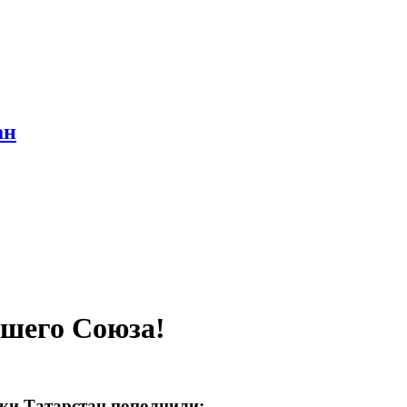
ан
ашего Союза!
ки Татарстан пополнили: