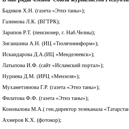
Бадиков Х.Н. (газета «Этнэ таны»);
Галимова Л.К. (ВГТРК);
Зарипов Р.Т. (пенсионер, г. Наб.Челны);
Зиганшина А.Н. (ИЦ «Тюлячиинформ»);
Искандарова Д.А.(ИЦ «Менделеевск»);
Латыпова И.Ф. (сайт «Исламский портал»);
Нуриева Д.М. (ИРЦ «Мензеля»);
Мухаметзянова Г.Р. (газета «Этнэ таны»);
Филатова Ф.Ф. (газета «Этнэ таны»);
Коновалова М.А.( ген.директор телеканала «Татарстан
Ахмеров К.Х. (фотокор);