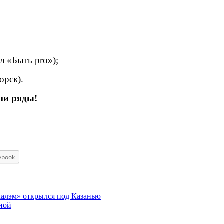
 «Быть pro»);
орск).
ши ряды!
ebook
алэм» открылся под Казанью
ной