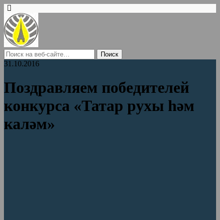
31.10.2016
Поздравляем победителей
конкурса «Татар рухы һәм
каләм»