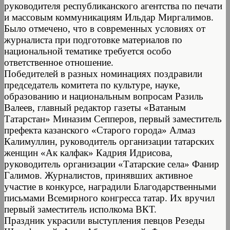
руководителя республиканского агентства по печати
и массовым коммуникациям Ильдар Миргалимов.
Было отмечено, что в современных условиях от
журналиста при подготовке материалов по
национальной тематике требуется особо
ответственное отношение.
Победителей в разных номинациях поздравили
председатель комитета по культуре, науке,
образованию и национальным вопросам Разиль
Валеев, главный редактор газеты «Ватаным
Татарстан» Миназим Сепперов, первый заместитель
префекта казанского «Старого города» Алмаз
Калимуллин, руководитель организации татарских
женщин «Ак калфак» Кадрия Идрисова,
руководитель организации «Татарские села» Фанир
Галимов. Журналистов, принявших активное
участие в конкурсе, наградили Благодарственными
письмами Всемирного конгресса татар. Их вручил
первый заместитель исполкома ВКТ.
Праздник украсили выступления певцов Резеды