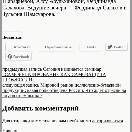
Шарафиевой, Алсу Абульхановой, Фердинанда
Салахова. Ведущие вечера — Фердинанд Салахов и
Зульфия Шамсуарова.
Поделиться:
Вконтакте
Одноклассники
Mail.ru
Twitter
Facebook
предыдущая запись
Сегодня начинается семинар
«САМОРЕГУЛИРОВАНИЕ КАК САМОЗАЩИТА
ПРОФЕССИИ»
следующая запись
Мировой рынок целлюлозно-бумажной
продукции: какая роль отведена России. Что ждет отрасль на
внутреннем рынке?
Добавить комментарий
Для отправки комментария вам необходимо
авторизоваться
.
Наверх