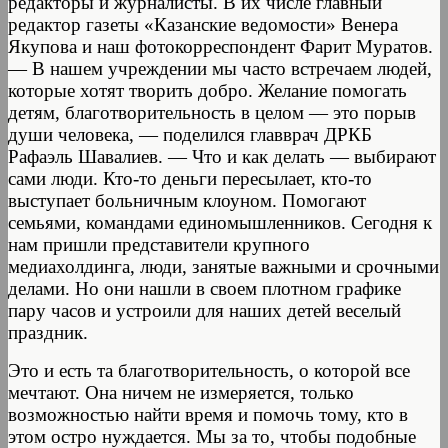
редакторы и журналисты. В их числе главный
редактор газеты «Казанские ведомости» Венера
Якупова и наш фотокорреспондент Фарит Муратов.
— В нашем учреждении мы часто встречаем людей,
которые хотят творить добро. Желание помогать
детям, благотворительность в целом — это порыв
души человека, — поделился главврач ДРКБ
Рафаэль Шавалиев. — Что и как делать — выбирают
сами люди. Кто-то деньги пересылает, кто-то
выступает больничным клоуном. Помогают
семьями, командами единомышленников. Сегодня к
нам пришли представители крупного
медиахолдинга, люди, занятые важными и срочными
делами. Но они нашли в своем плотном графике
пару часов и устроили для наших детей веселый
праздник.
Это и есть та благотворительность, о которой все
мечтают. Она ничем не измеряется, только
возможностью найти время и помочь тому, кто в
этом остро нуждается. Мы за то, чтобы подобные