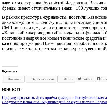
алкогольного рынка Российской Федерации. Высокие 
бренды имеют отличительные знаки «100 лучших тов
В рамках пресс-тура журналисты, посетили Казански
ликероводочном заводе журналисты посетили спиртоп
СМИ посетили цех, где изготавливается сувенирная 
«Казанский ликероводочный завод», один филиалов О
постоянно внедряя все новые технические средства 
качество продукции. Наименования разработанного з
призовые места на престижных конкурсахсувенирной
Поделиться:
Вконтакте
Одноклассники
Mail.ru
Twitter
Fac
НОВОСТИ
Предыдущая статья:
День приёма граждан в Республиканском 
Следующая:
Какая она «Мультимедийная журналистика Еврази