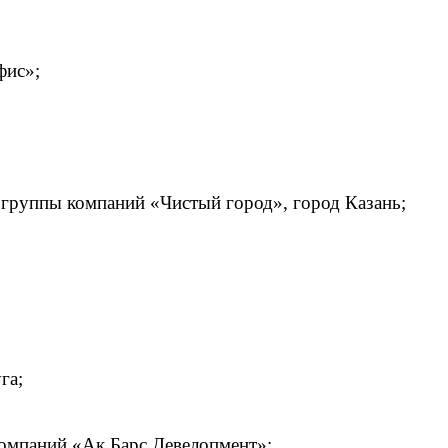
фис»;
группы компаний «Чистый город», город Казань;
га;
омпаний «Ак Барс Девелопмент»;