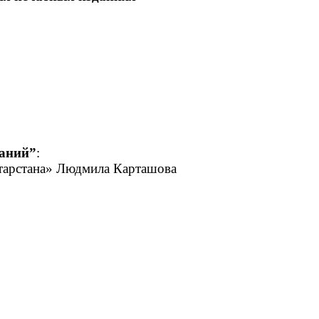
ина
ршова
он
н
ина
ллин
аний”
:
тарстана» Людмила Карташова
, город Казань
знакаево