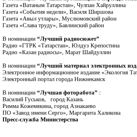
Газета «Ватаным Татарстан», Чулпан Хайрулл
Газета «События недели», Василя Ши
Газета «Авыл утлары», Муслюмовский рай
Газета «Слава труду», Бавлинский райо
В номинации
“Лучший радиосюжет”
Радио «ГТРК «Татарстан», Юлдуз Крепост
Радио «Казан радиосы», Марат Шайду
В номинации
“Лучший материал электронных изд
Электронное информационное издание «Экология Та
Электронный портал города Нижнекамск
В номинации
“Лучшая фоторабота”
:
Василий Гуськов
Римма Кожемякина, город А
ПО «Завод имени Серго», Маргарита Халикова
Пресс-служба Министерства