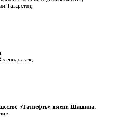
и Татарстан;
;
еленодольск;
бщество «Татнефть» имени Шашина.
ия»
: