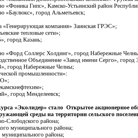
ю «Фоника Гипс», Камско-Устьинский район Республик
ю «Баулюкс», город Альметьевск;
а «Генерирующая компания» Заинская ГРЭС»;
евские тепловые сети»;
», город Казань;
ью «Форд Соллерс Холдинг», город Набережные Челны
дственное Объединение «Завод имени Серго», город З
», город Набережные Челны;
ческой промышленности»:
КО»;
екамскнефтехим»;
й», город Менделеевск;
курса «Эколидер» стало Открытое акционерное о
кружающей среды на территории сельского поселен
но-Слободского района;
кого муниципального района;
о муниципального района;