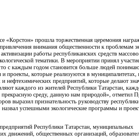
ксе «Корстон» прошла торжественная церемония награ
 привлечения внимания общественности к проблемам э
е активизации работы республиканских средств массо
кологической тематики. В мероприятии принял участи
, что с каждым годом становится больше людей поним
 и проекты, которые реализуются в муниципалитетах, 
 и нефтехимических предприятий, которые делают зна
авляют каждого из жителей Республики Татарстан, каж
ю, прекрасную среду, данную нам природой», отметил 
ров выразил признательность руководству республик
 назвал успешными экологические программы и проект
 предприятий Республики Татарстан, муниципальных
ких движений, общественных организаций, образовате