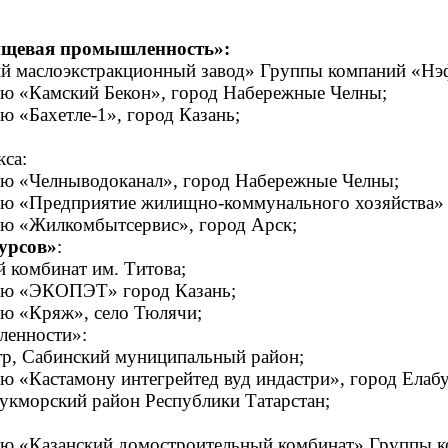
щевая промышленность»:
ий маслоэкстракционный завод» Группы компаний «Нэ
ью «Камский Бекон»
,
город Набережные Челны;
ю «Бахетле-1», город Казань;
са:
ью «Челныводоканал», город Набережные Челны;
ью «Предприятие жилищно-коммунального хозяйства» 
ью «Жилкомбытсервис», город Арск;
урсов»
:
 комбинат им. Титова;
тью «ЭКОПЭТ» город Казань;
ью «Кряж», село Тюлячи;
ленности»:
тр, Сабинский муниципальный район;
ю «Кастамону интегрейтед вуд индастри», город Елабу
укморский район Республики Татарстан;
ью «Казанский домостроительный комбинат» Группы к