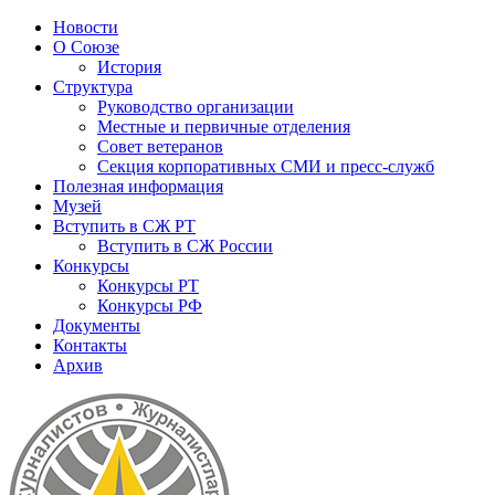
Новости
О Союзе
История
Структура
Руководство организации
Местные и первичные отделения
Совет ветеранов
Секция корпоративных СМИ и пресс-служб
Полезная информация
Музей
Вступить в СЖ РТ
Вступить в СЖ России
Конкурсы
Конкурсы РТ
Конкурсы РФ
Документы
Контакты
Архив