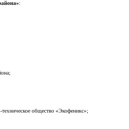
района»
:
она;
о-техническое общество «Экофеникс»;