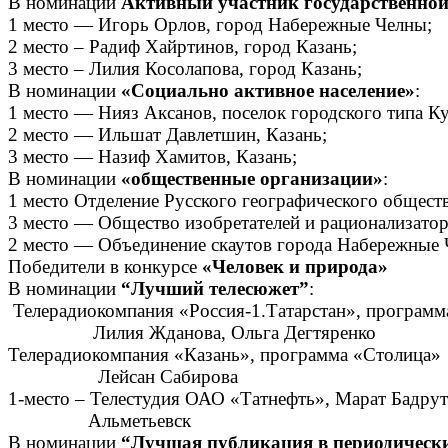
В номинации
Активный участник государственно
1 место — Игорь Орлов, город Набережные Челны;
2 место – Радиф Хайртинов, город Казань;
3 место – Лилия Косолапова, город Казань;
В номинации
«Социально активное население»
:
1 место — Нияз Аксанов, поселок городского типа К
2 место — Ильшат Давлетшин, Казань;
3 место — Назиф Хамитов, Казань;
В номинации
«общественные организации»
:
1 место Отделение Русского географического обществ
3 место — Общество изобретателей и рационализатор
2 место — Объединение скаутов города Набережные 
Победители в конкурсе
«Человек и природа»
В номинации
“Лучший телесюжет”
:
Телерадиокомпания «Россия-1.Татарстан», программ
Лилия Жданова, 
Телерадиокомпания «Казань», программа «Столица»
Лейсан Саби
1-место – Телестудия ОАО «Татнефть», Марат Бадру
Альметьев
В номинации
“Лучшая публикация в периодическ