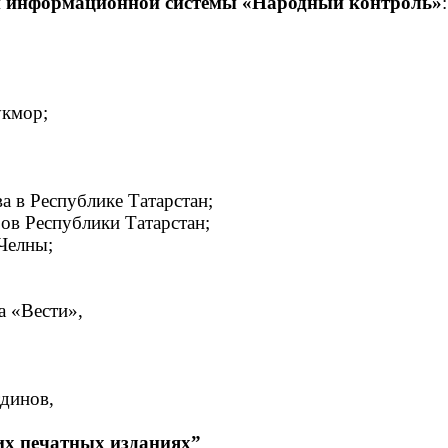
й информационной системы «Народный контроль»
:
укмор;
а в Республике Татарстан;
ов Республики Татарстан;
Челны;
а «Вести»,
Ольга Дегтяренко
рова
тдинов,
ск
их печатных изданиях”