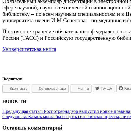
Обязательный экземпляр диссертаций в электронной 
сфере научной, научно-технической и инновационной
библиотеку – по всем научным специальностям и в 
университета имени И.М.Сеченова – по медицине и ф
Постоянное хранение обязательного федерального эк
России (ТАСС) и Российскую государственную библи
Университетская книга
Поделиться:
Вконтакте
Одноклассники
Mail.ru
Twitter
Fac
НОВОСТИ
Предыдущая статья:
Роспотребнадзор выпустил новые правил
Следующая:
Казань могла бы создать сеть киосков прессы, не
Оставить комментарий