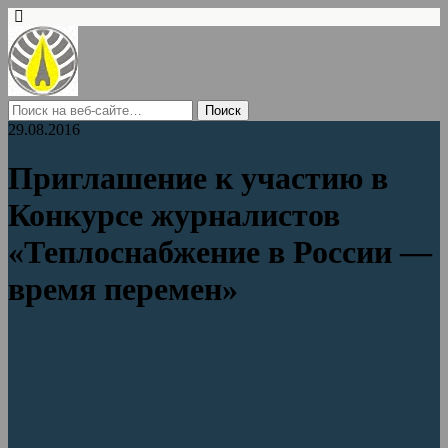
29.08.2016
Приглашение к участию в
Конкурсе журналистов
«Теплоснабжение в России —
время перемен»