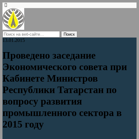
13.01.2015
Проведено заседание
Экономического совета при
Кабинете Министров
Республики Татарстан по
вопросу развития
промышленного сектора в
2015 году