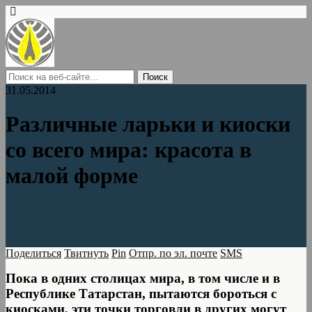
31.05.2014
Различные ларьки и киоски
со всего мира: красота в
малой форме
Поделиться
Твитнуть
Pin
Отпр. по эл. почте
SMS
Пока в одних столицах мира, в том числе и в
Республике Татарстан, пытаются бороться с
киосками, эти точки торговли в других могут