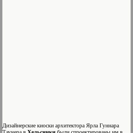
Дизайнерские киоски архитектора Ярла Гуннара
Таучера в
Хельсинки
были спроектированы им в