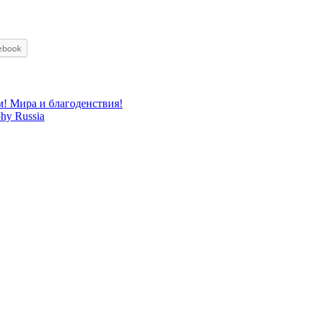
ebook
м! Мира и благоденствия!
hy Russia