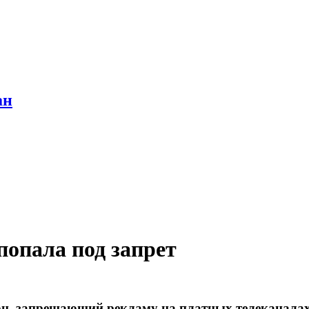
ан
попала под запрет
, запрещающий рекламу на платных телеканалах. З