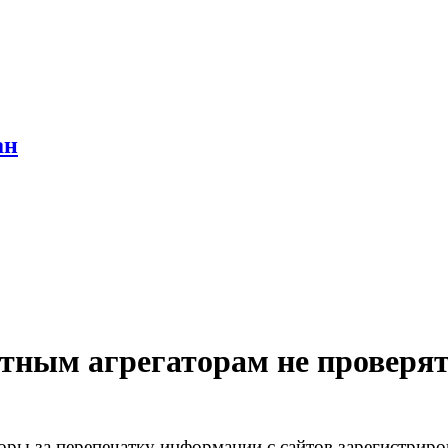
ан
стным агрегаторам не проверя
оры за перепечатку информации с сайтов зарегистриро