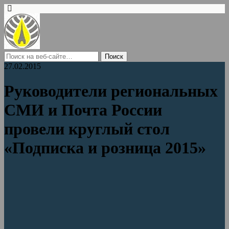
27.02.2015
Руководители региональных
СМИ и Почта России
провели круглый стол
«Подписка и розница 2015»