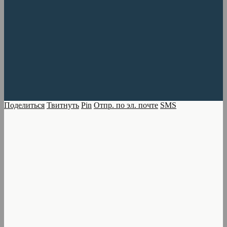
Поделиться
Твитнуть
Pin
Отпр. по эл. почте
SMS