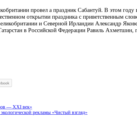
икобритании провел а праздник Сабантуй. В этом году
жественном открытии праздника с приветственным сл
еликобритании и Северной Ирландии Александр Якове
Татарстан в Российской Федерации Равиль Ахметшин, 
ebook
зов — XXI век»
 экологической рекламы «Чистый взгляд»