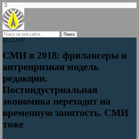
22.12.2017
СМИ в 2018: фрилансеры и
антрепризная модель
редакции.
Постиндустриальная
экономика переходит на
временную занятость. СМИ
тоже