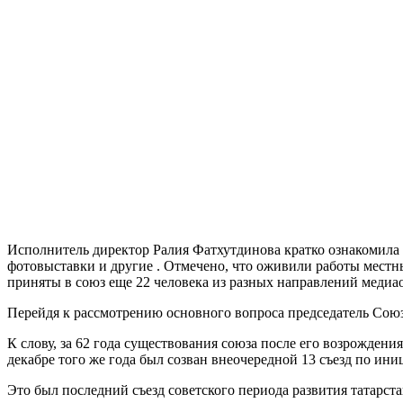
Исполнитель директор Ралия Фатхутдинова кратко ознакомила 
фотовыставки и другие . Отмечено, что оживили работы местны
приняты в союз еще 22 человека из разных направлений медиа
Перейдя к рассмотрению основного вопроса председатель Cоюза
К слову, за 62 года существования союза после его возрождения 
декабре того же года был созван внеочередной 13 съезд по ин
Это был последний съезд советского периода развития татарст