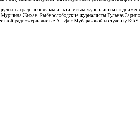
ручил награды юбилярам и активистам журналистского движения
 Муршида Жихан, Рыбнослободские журналисты Гульназ Зарипо
вестной радиожурналистке Альфие Мубараковой и студенту КФУ 