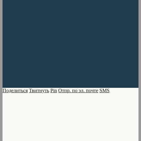
Поделиться
Твитнуть
Pin
Отпр. по эл. почте
SMS