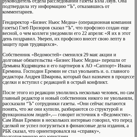
руководитель отдела расследований газеты Бэла Ляув. Она
подтвердила эту информацию “Ъ”, отказавшись от
комментариев.
Гендиректор «Бизнес Ньюс Медиа» (операционная компания
газеты) Глеб Прозоров сказал “Ъ”, что профсоюз создан еще
весной, о чем коллеги уведомили его 22 апреля: «Я их в этот
день поздравил. Уверен, их профсоюз внесет свою лепту в
защиту прав трудящихся».
Собственник «Ведомостей» сменился 29 мая: акции и
долговые обязательства «Бизнес Ньюс Медиа» перешли от
Демьяна Кудрявцева и его партнеров к АО «Саппорт» Ивана
Еремина. Господин Еремин не стал увольнять и. о. главного
редактора Андрея Шмарова, который был назначен в процессе
сделки и вступил с редакцией в острый конфликт.
После этого из редакции уволились несколько человек, но сам
главный редактор и новый собственник никого не увольняли,
рассказали “Ъ” сотрудники газеты. «Они сейчас пытаются
понять, что же они купили, разбираются со структурой и
функционалом людей»,— говорит источник в «Ведомостях».
Сам Иван Еремин в нескольких интервью говорил, что перед
сделкой не успел погрузиться в финансовые дела издания, а
РБК сказал, что ориентировался на «справку»,
подготовленную его юристами.