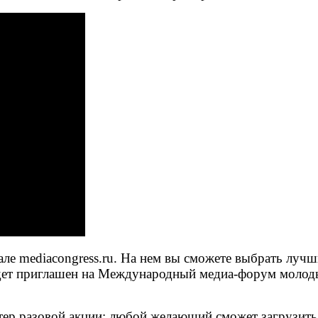
ле mediacongress.ru. На нем вы сможете выбрать лучш
удет приглашен на Международный медиа-форум молоды
тер разовой акции: любой желающий сможет загрузить 