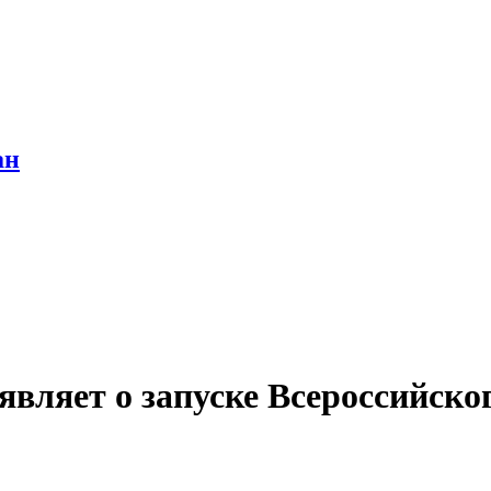
ан
вляет о запуске Всероссийско