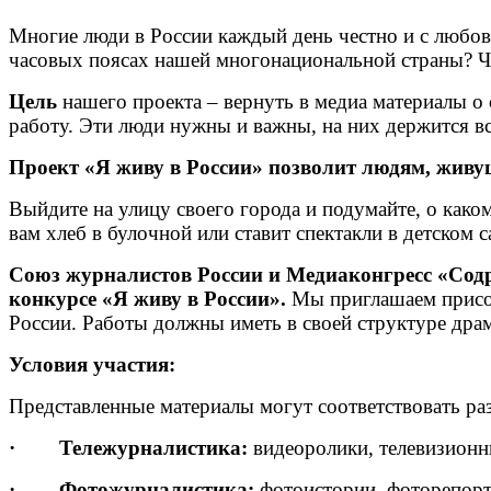
Многие люди в России каждый день честно и с любов
часовых поясах нашей многонациональной страны? Чт
Цель
нашего проекта – вернуть в медиа материалы о
работу. Эти люди нужны и важны, на них держится вс
Проект «Я живу в России» позволит людям, живущ
Выйдите на улицу своего города и подумайте, о каком
вам хлеб в булочной или ставит спектакли в детском 
Союз журналистов России и Медиаконгресс «Содр
конкурсе «Я живу в России».
Мы приглашаем присое
России. Работы должны иметь в своей структуре драм
Условия участия:
Представленные материалы могут соответствовать р
·
Тележурналистика
:
видеоролики, телевизион
·
Фотожурналистика:
фотоистории, фоторепорт