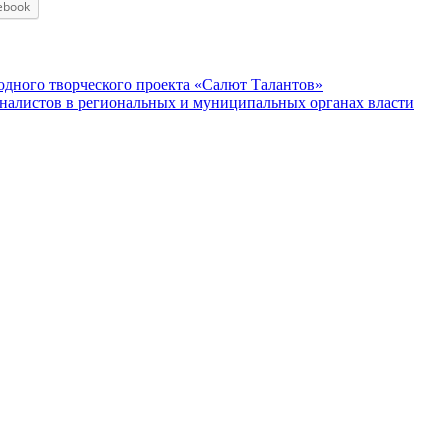
ebook
одного творческого проекта «Салют Талантов»
алистов в региональных и муниципальных органах власти