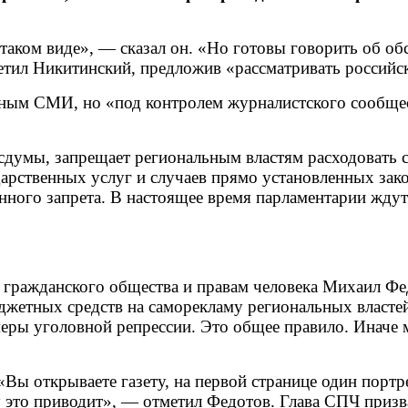
 таком виде», — сказал он. «Но готовы говорить об о
етил Никитинский, предложив «рассматривать российс
ьным СМИ, но «под контролем журналистского сообщ
сдумы, запрещает региональным властям расходовать с
дарственных услуг и случаев прямо установленных зак
нного запрета. В настоящее время парламентарии ждут
 гражданского общества и правам человека Михаил Фе
джетных средств на саморекламу региональных властей
еры уголовной репрессии. Это общее правило. Иначе 
ы открываете газету, на первой странице один портре
му это приводит», — отметил Федотов. Глава СПЧ призв