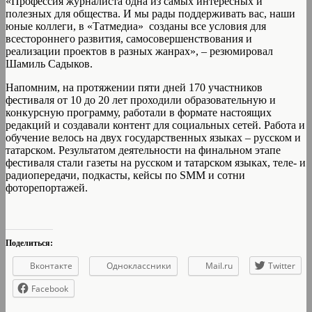
«Профессия журналиста одна из самых интересных и
полезных для общества. И мы рады поддерживать вас, наши
юные коллеги, в «Татмедиа» созданы все условия для
всестороннего развития, самосовершенствования и
реализации проектов в разных жанрах», – резюмировал
Шамиль Садыков.
Напомним, на протяжении пяти дней 170 участников
фестиваля от 10 до 20 лет проходили образовательную и
конкурсную программу, работали в формате настоящих
редакций и создавали контент для социальных сетей. Работа и
обучение велось на двух государственных языках – русском и
татарском. Результатом деятельности на финальном этапе
фестиваля стали газеты на русском и татарском языках, теле- и
радиопередачи, подкасты, кейсы по SMM и сотни
фоторепортажей.
Поделиться:
Вконтакте
Одноклассники
Mail.ru
Twitter
Facebook