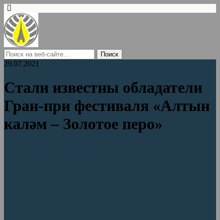
29.07.2021
Стали известны обладатели
Гран-при фестиваля «Алтын
каләм – Золотое перо»