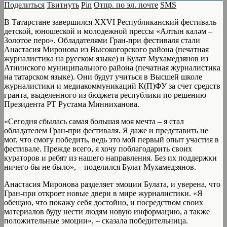
Поделиться
Твитнуть
Pin
Отпр. по эл. почте
SMS
В Татарстане завершился XXVI Республиканский фестиваль
детской, юношеской и молодежной прессы «Алтын каләм –
Золотое перо». Обладателями Гран-при фестиваля стали
Анастасия Миронова из Высокогорского района (печатная
журналистика на русском языке) и Булат Мухамедзянов из
Атнинского муниципального района (печатная журналистика
на татарском языке). Они будут учиться в Высшей школе
журналистики и медиакоммуникаций К(П)ФУ за счет средств
гранта, выделенного из бюджета республики по решению
Президента РТ Рустама Минниханова.
«Сегодня сбылась самая большая моя мечта – я стал
обладателем Гран-при фестиваля. Я даже и представить не
мог, что смогу победить, ведь это мой первый опыт участия в
фестивале. Прежде всего, я хочу поблагодарить своих
кураторов и ребят из нашего направления. Без их поддержки
ничего бы не было», – поделился Булат Мухамедзянов.
Анастасия Миронова разделяет эмоции Булата, и уверена, что
Гран-при откроет новые двери в мире журналистики. «Я
обещаю, что покажу себя достойно, и посредством своих
материалов буду нести людям новую информацию, а также
положительные эмоции», – сказала победительница.