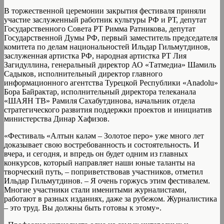
В торжественной церемонии закрытия фестиваля приняли
участие заслуженный работник культуры РФ и РТ, депутат
Государственного Совета РТ Римма Ратникова, депутат
Государственной Думы РФ, первый заместитель председателя
комитета по делам национальностей Ильдар Гильмутдинов,
заслуженная артистка РФ, народная артистка РТ Лия
Загидуллина, генеральный директор АО «Татмедиа» Шамиль
Садыков, исполнительный директор главного
информационного агентства Турецкой Республики «Anadolu»
Бора Байрактар, исполнительный директора телеканала
«ШАЯН ТВ» Рамиля Сахабутдинова, начальник отдела
стратегического развития поддержки проектов и инициатив
министерства Динар Хафизов.
«Фестиваль «Алтын каләм – Золотое перо» уже много лет
доказывает свою востребованность и состоятельность. И
вчера, и сегодня, и впредь он будет одним из главных
конкурсов, который направляет наши юные таланты на
творческий путь, – поприветствовав участников, отметил
Ильдар Гильмутдинов. – Я очень горжусь этим фестивалем.
Многие участники стали именитыми журналистами,
работают в разных изданиях, даже за рубежом. Журналистика
– это труд. Вы должны быть готовы к этому».