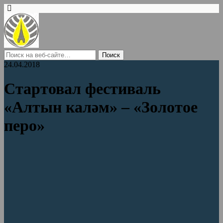
24.04.2018
Стартовал фестиваль
«Алтын каләм» – «Золотое
перо»