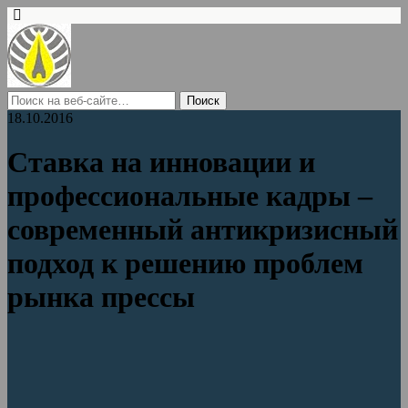
18.10.2016
Ставка на инновации и
профессиональные кадры –
современный антикризисный
подход к решению проблем
рынка прессы