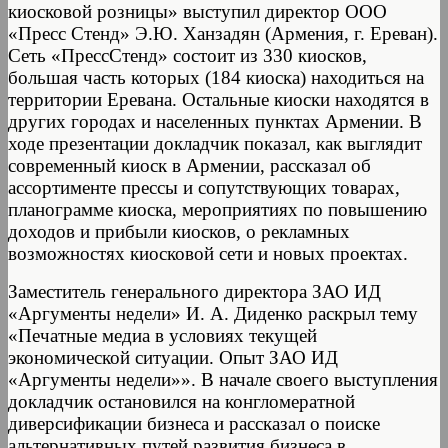
киосковой розницы» выступил директор ООО
«Пресс Стенд» Э.Ю. Ханзадян (Армения, г. Ереван).
Сеть «ПрессСтенд» состоит из 330 киосков,
большая часть которых (184 киоска) находиться на
территории Еревана. Остальные киоски находятся в
других городах и населенных пунктах Армении. В
ходе презентации докладчик показал, как выглядит
современный киоск в Армении, рассказал об
ассортименте прессы и сопутствующих товарах,
планограмме киоска, мероприятиях по повышению
доходов и прибыли киосков, о рекламных
возможностях киосковой сети и новых проектах.
Заместитель генерального директора ЗАО ИД
«Аргументы недели» И. А. Диденко раскрыл тему
«Печатные медиа в условиях текущей
экономической ситуации. Опыт ЗАО ИД
«Аргументы недели»». В начале своего выступления
докладчик остановился на конгломератной
диверсификации бизнеса и рассказал о поиске
альтернативных путей развития бизнеса в