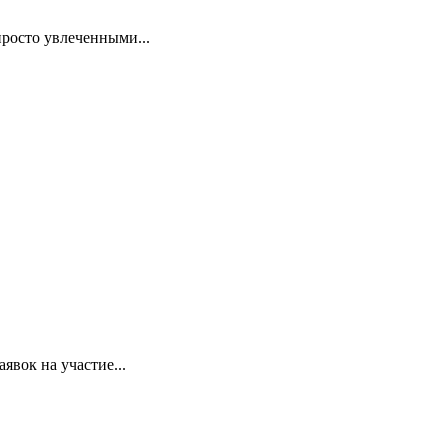
росто увлеченными...
явок на участие...