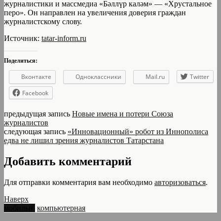
журналистики и массмедиа «Бәллүр каләм» — «Хрустальное
перо». Он направлен на увеличения доверия граждан
журналистскому слову.
Источник:
tatar-inform.ru
Поделиться:
Вконтакте
Одноклассники
Mail.ru
Twitter
Facebook
предыдущая запись
Новые имена и потери Союза
журналистов
следующая запись
«Инновационный» робот из Иннополиса
едва не лишил зрения журналистов Татарстана
Добавить комментарий
Для отправки комментария вам необходимо
авторизоваться
.
Наверх
мобильн.
компьютерная