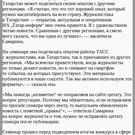
Татарстан может поделиться своим опытом с другими
регионами. «Я считаю, что это тот хороший опыт, который
нужно масштабировать на всю страну. Журналистика
в Татарстане — открытая, актуальная и оперативная.
ИА „Татар-информ“ мне очень нравится. Я с удовольствием
читаю новости. Сравнивая с другими регионами, я смело
могу сказать, что вы одни из лучших», — заключила
Самарина.
На семинаре она поделилась опытом работы ТАСС
с журналистами, как Татарстана, так и приехавших из других
регионов. «Мы всячески приветствуем, когда журналисты
не только делают новости, но и снимают на смартфон
те события, на которых присутствуют. Эти материалы
публикуются в наши соцсети. Так мы активно используем эти
форматы», — сказала она.
«Мы никогда „незаметно“ не поправляем на сайте цитату. Это
вопрос репутации. Поэтому мы обязательно, если исправляем
по просьбе спикера через ленту, то выпускаем обновленную
новость с пометкой „правка“», — ответила Самарина
на вопрос журналиста о том, нужно ли исправлять цитату
спикера после публикации.
Семинар прошел перед подведением итогов конкурса в сфере