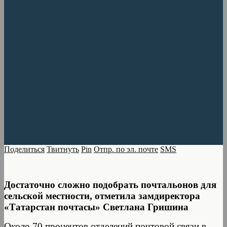
Поделиться
Твитнуть
Pin
Отпр. по эл. почте
SMS
Достаточно сложно подобрать почтальонов для
сельской местности, отметила замдиректора
«Татарстан почтасы» Светлана Гришина
Около 70 процентов отделений почтовой связи в