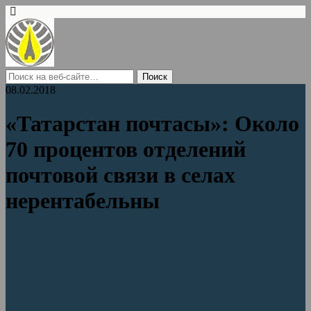
08.02.2018
«Татарстан почтасы»: Около
70 процентов отделений
почтовой связи в селах
нерентабельны