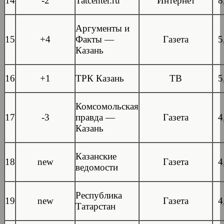
14
-2
Tatcenter.ru
Интернет
8
Аргументы и
15
+4
Факты —
Газета
5
Казань
16
+1
ТРК Казань
ТВ
5
Комсомольская
17
-3
правда —
Газета
4
Казань
Казанские
18
new
Газета
4
ведомости
Республика
19
new
Газета
4
Татарстан