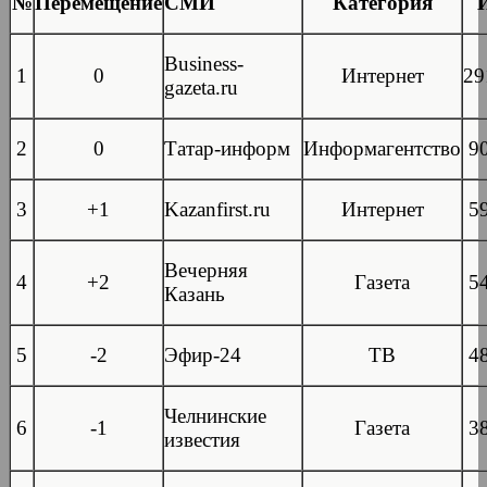
№
Перемещение
СМИ
Категория
Business-
1
0
Интернет
29
gazeta.ru
2
0
Татар-информ
Информагентство
9
3
+1
Kazanfirst.ru
Интернет
5
Вечерняя
4
+2
Газета
5
Казань
5
-2
Эфир-24
ТВ
4
Челнинские
6
-1
Газета
3
известия