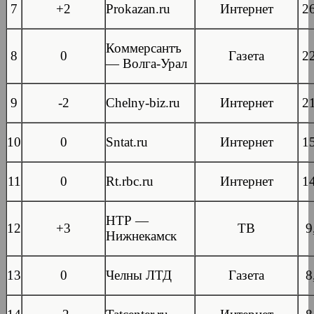
7
+2
Prokazan.ru
Интернет
2
Коммерсантъ
8
0
Газета
2
— Волга-Урал
9
-2
Chelny-biz.ru
Интернет
2
10
0
Sntat.ru
Интернет
1
11
0
Rt.rbc.ru
Интернет
1
НТР —
12
+3
ТВ
9
Нижнекамск
13
0
Челны ЛТД
Газета
8