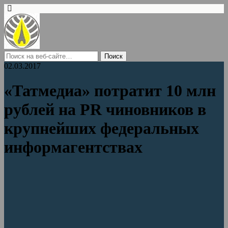
02.03.2017
«Татмедиа» потратит 10 млн
рублей на PR чиновников в
крупнейших федеральных
информагентствах