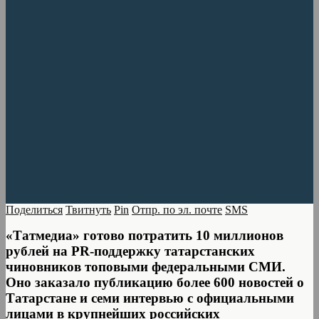
Поделиться
Твитнуть
Pin
Отпр. по эл. почте
SMS
«Татмедиа» готово потратить 10 миллионов
рублей на PR-поддержку татарстанских
чиновников топовыми федеральными СМИ.
Оно заказало публикацию более 600 новостей о
Татарстане и семи интервью с официальными
лицами в крупнейших российских