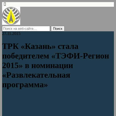
27.11.2015
ТРК «Казань» стала
победителем «ТЭФИ-Регион
2015» в номинации
«Развлекательная
программа»