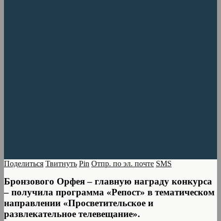
Поделиться
Твитнуть
Pin
Отпр. по эл. почте
SMS
Бронзового Орфея – главную награду конкурса
– получила программа «Репост» в тематическом
направлении «Просветительское и
развлекательное телевещание».