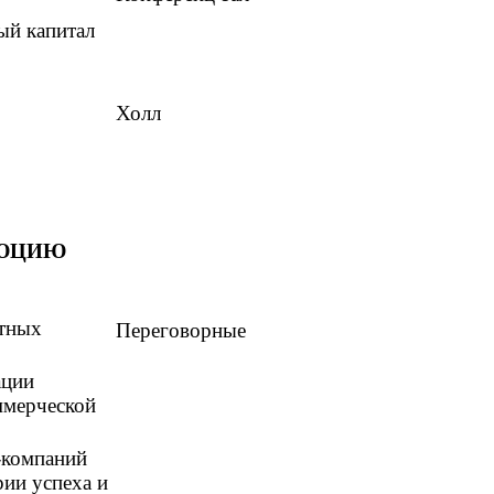
ый капитал
Холл
ЛЮЦИЮ
ртных
Переговорные
ации
ммерческой
-компаний
рии успеха и