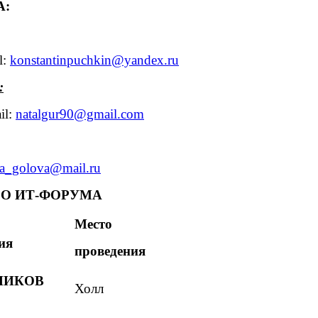
А:
l:
konstantinpuchkin@yandex.ru
:
il:
natalgur90@gmail.com
iya_golova@mail.ru
О ИТ-ФОРУМА
Место
ия
проведения
НИКОВ
Холл