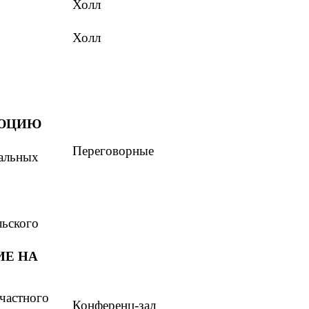
Холл
Холл
ЛЮЦИЮ
Переговорные
альных
льского
ИЕ НА
частного
Конференц-зал