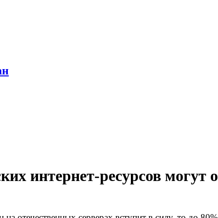
ан
ских интернет-ресурсов могут
на отечественных серверах вступит в силу, то до 80%