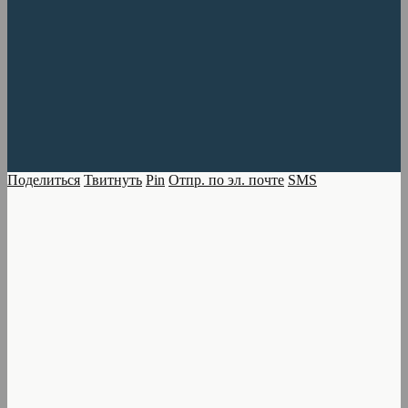
Поделиться
Твитнуть
Pin
Отпр. по эл. почте
SMS