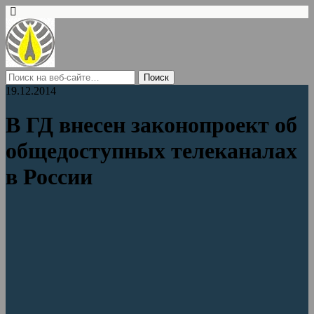
19.12.2014
В ГД внесен законопроект об
общедоступных телеканалах
в России