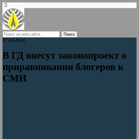
07.04.2014
В ГД внесут законопроект о
приравнивании блогеров к
СМИ