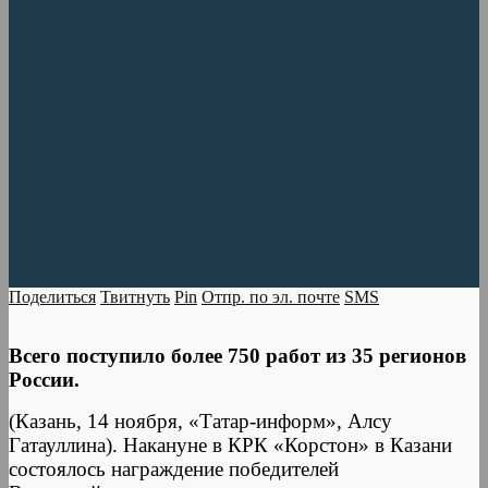
Поделиться
Твитнуть
Pin
Отпр. по эл. почте
SMS
Всего поступило более 750 работ из 35 регионов
России.
(Казань, 14 ноября, «Татар-информ», Алсу
Гатауллина). Накануне в КРК «Корстон» в Казани
состоялось награждение победителей