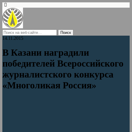
14.11.2015
В Казани наградили
победителей Всероссийского
журналистского конкурса
«Многоликая Россия»