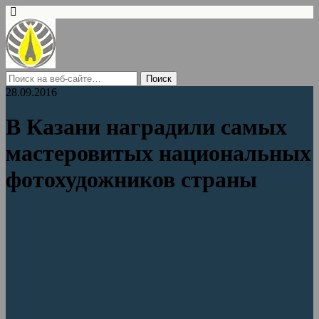
28.09.2016
В Казани наградили самых
мастеровитых национальных
фотохудожников страны