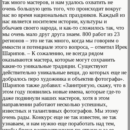
так много мастеров, и нам удалось охватить не
очень большую цепь того, что происходит вокруг
нас во время национальных праздников. Каждый из
нас является носителем истории, культуры и
обычаев своего народа, и как-то сложилось так, что
мы очень мало друг друга знаем. 800 работ из 23
регионов – это не так много, когда мы говорим о
емкости и потенциале этого вопроса, – отметил Ирек
Шарипов. – К сожалению, не всегда рядом
оказываются мастера, которые могут сохранить
какие-то уникальные традиции. Существуют
действительно уникальные вещи, до которых еще не
добралось перо художника и объектив фотографа».
Шарипов также добавил: «Заинтригую, скажу, что в
этом году появились новые имена, которые где-то
даже подвинули наших мастеров, хотя в этом
направлении работают несколько успешных,
известных и талантливых фотографов. Мы этому
очень рады. Конкурс еще не так известен, не так
узнаваем, и нам нужно еще поработать над тем,
чтобы бренд распространился по стране и за ее