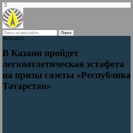
30.04.2015
В Казани пройдет
легкоатлетическая эстафета
на призы газеты «Республика
Татарстан»