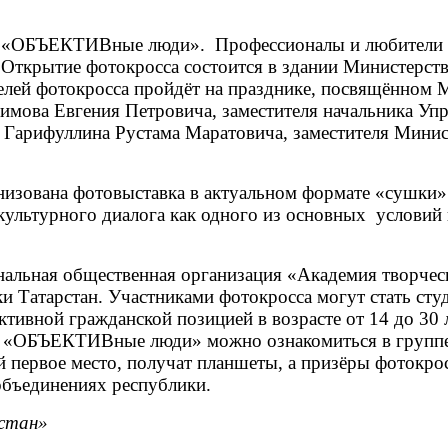
 «ОБЪЕКТИВные люди». Профессионалы и любители смог
 Открытие фотокросса состоится в здании Министерств
телей фотокросса пройдёт на празднике, посвящённом 
фимова Евгения Петровича, заместителя начальника Уп
, Гарифуллина Рустама Маратовича, заместителя Мини
анизована фотовыставка в актуальном формате «сушки»
ультурного диалога как одного из основных условий 
нальная общественная организация «Академия творчес
и Татарстан. Участниками фотокросса могут стать сту
тивной гражданской позицией в возрасте от 14 до 30 л
са «ОБЪЕКТИВные люди» можно ознакомиться в групп
 первое место, получат планшеты, а призёры фотокрос
объединениях республики.
рстан»