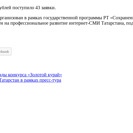
ублей поступило 43 заявки.
ганизован в рамках государственной программы РТ «Сохранени
лен на профессиональное развитие интернет-СМИ Татарстана, п
ebook
ады конкурса «Золотой курай»
атарстан в рамках пресс-тура