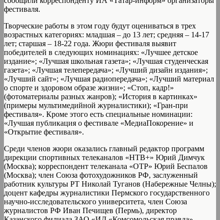
сообщили корреспонденту ИА «Татар-информ» организаторы
фестиваля.
Творческие работы в этом году будут оцениваться в трех
возрастных категориях: младшая – до 13 лет; средняя – 14-17
лет; старшая – 18-22 года. Жюри фестиваля выявит
победителей в следующих номинациях: «Лучшее детское
издание»; «Лучшая школьная газета»; «Лучшая студенческая
газета»; «Лучшая телепередача»; «Лучший дизайн издания»;
«Лучший сайт»; «Лучшая радиопередача»; «Лучший материал
о спорте и здоровом образе жизни»; «Стоп, кадр!»
(фотоматериалы разных жанров); «История в картинках»
(примеры мультимедийной журналистики); «Гран-при
фестиваля». Кроме этого есть специальные номинации:
«Лучшая публикация о фестивале «МедиаПокорение» и
«Открытие фестиваля».
Среди членов жюри оказались главный редактор программ
дирекции спортивных телеканалов «НТВ+» Юрий Димчук
(Москва); корреспондент телеканала «ОТР» Юрий Беспалов
(Москва); член Союза фотохудожников РФ, заслуженный
работник культуры РТ Николай Туганов (Набережные Челны);
доцент кафедры журналистики Пермского государственного
научно-исследовательского университета, член Союза
журналистов РФ Иван Печищев (Пермь), директор
Казанского филиала ЗАО «ИД «Комсомольская правда»