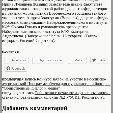
Ирина Лукашова (Казань); заместитель декана факультета
журналистики по творческой работе, доцент кафедры теории
и практики журналистики Воронежского государственного
университета Андрей Золотухин (Воронеж), доцент кафедры
массовых коммуникаций Набережночелнинского института
КФУ Оксана Гунько и руководитель пресс-центра
Набережнчелнинского института КФУ Екатерина
Андреянова. (Набережные Челны, 15 февраля, «Татар-
информ», Евгений Сироткин).
Поделиться:
Вконтакте
Одноклассники
Mail.ru
Twitter
Facebook
предыдущая запись
Конкурс заявок на участие в Российско-
американской Программе обмена для журналистов и блогеров
“Общественный диалог и медиа”
следующая запись
Собственное печатное издание появилось в
стенах исправительной колонии №2 УФСИН России по РТ
Добавить комментарий