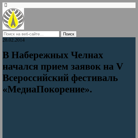
28.02.2014
В Набережных Челнах
начался прием заявок на V
Всероссийский фестиваль
«МедиаПокорение».