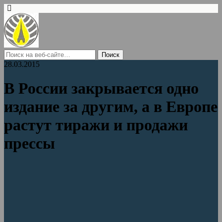
28.03.2015
В России закрывается одно
издание за другим, а в Европе
растут тиражи и продажи
прессы