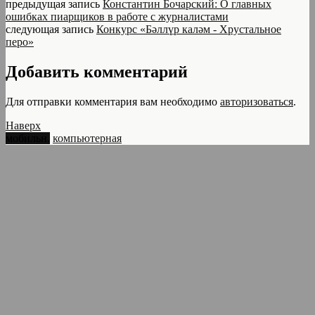
предыдущая запись
Константин Бочарский: О главных
ошибках пиарщиков в работе с журналистами
следующая запись
Конкурс «Бәллүр каләм - Хрустальное
перо»
Добавить комментарий
Для отправки комментария вам необходимо
авторизоваться
.
Наверх
мобильн.
компьютерная