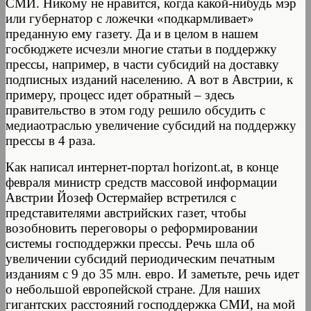
СМИ. Никому не нравится, когда какой-нибудь мэр
или губернатор с ложечки «подкармливает»
преданную ему газету. Да и в целом в нашем
госбюджете исчезли многие статьи в поддержку
прессы, например, в части субсидий на доставку
подписных изданий населению. А вот в Австрии, к
примеру, процесс идет обратный – здесь
правительство в этом году решило обсудить с
медиаотраслью увеличение субсидий на поддержку
прессы в 4 раза.
Как написал интернет-портал horizont.at, в конце
февраля министр средств массовой информации
Австрии Йозеф Остермайер встретился с
представителями австрийских газет, чтобы
возобновить переговоры о реформировании
системы господдержки прессы. Речь шла об
увеличении субсидий периодическим печатным
изданиям с 9 до 35 млн. евро. И заметьте, речь идет
о небольшой европейской стране. Для наших
гигантских расстояний господдержка СМИ, на мой