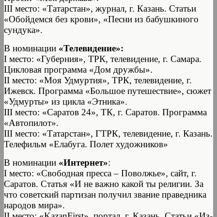
III место: «Татарстан», журнал, г. Казань. Статьи
«Обойдемся без крови», «Песни из бабушкиного
сундука».
В номинации
«Телевидение»:
I место: «Губерния», ТРК, телевидение, г. Самара.
Цикловая программа «Дом дружбы».
II место: «Моя Удмуртия», ТРК, телевидение, г.
Ижевск. Программа «Большое путешествие», сюжет
«Удмурты» из цикла «Этника».
III место: «Саратов 24», ТК, г. Саратов. Программа
«Автопилот».
III место: «Татарстан», ГТРК, телевидение, г. Казань.
Телефильм «Елабуга. Полет художников»
В номинации
«Интернет»
:
I место: «Свободная пресса – Поволжье», сайт, г.
Саратов. Статья «И не важно какой ты религии. За
что советский партизан получил звание праведника
народов мира».
II место: «KazanFirst», портал, г. Казань. Статьи «Из-