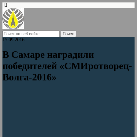
15.09.2016
В Самаре наградили
победителей «СМИротворец-
Волга-2016»