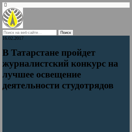
16.02.2017
В Татарстане пройдет
журналистский конкурс на
лучшее освещение
деятельности студотрядов