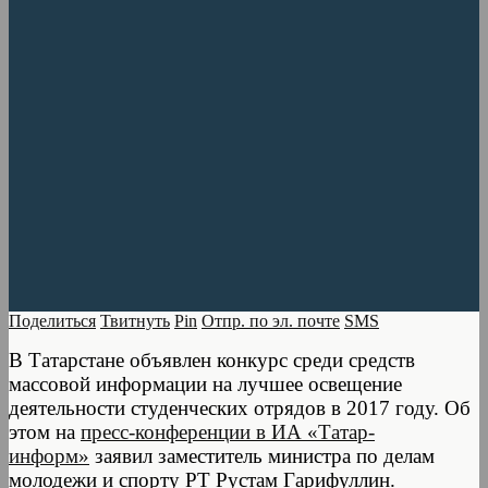
Поделиться
Твитнуть
Pin
Отпр. по эл. почте
SMS
В Татарстане объявлен конкурс среди средств
массовой информации на лучшее освещение
деятельности студенческих отрядов в 2017 году. Об
этом на
пресс-конференции в ИА «Татар-
информ»
заявил заместитель министра по делам
молодежи и спорту РТ Рустам Гарифуллин.