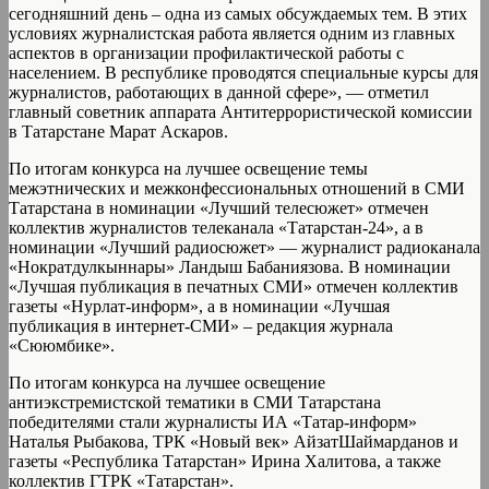
сегодняшний день – одна из самых обсуждаемых тем. В этих
условиях журналистская работа является одним из главных
аспектов в организации профилактической работы с
населением. В республике проводятся специальные курсы для
журналистов, работающих в данной сфере», — отметил
главный советник аппарата Антитеррористической комиссии
в Татарстане Марат Аскаров.
По итогам конкурса на лучшее освещение темы
межэтнических и межконфессиональных отношений в СМИ
Татарстана в номинации «Лучший телесюжет» отмечен
коллектив журналистов телеканала «Татарстан-24», а в
номинации «Лучший радиосюжет» — журналист радиоканала
«Нократдулкыннары» Ландыш Бабаниязова. В номинации
«Лучшая публикация в печатных СМИ» отмечен коллектив
газеты «Нурлат-информ», а в номинации «Лучшая
публикация в интернет-СМИ» – редакция журнала
«Сююмбике».
По итогам конкурса на лучшее освещение
антиэкстремистской тематики в СМИ Татарстана
победителями стали журналисты ИА «Татар-информ»
Наталья Рыбакова, ТРК «Новый век» АйзатШаймарданов и
газеты «Республика Татарстан» Ирина Халитова, а также
коллектив ГТРК «Татарстан».