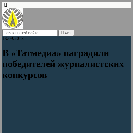
19.09.2018
В «Татмедиа» наградили
победителей журналистских
конкурсов