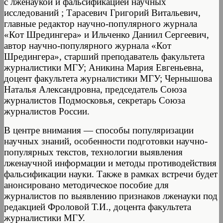
с лженаукой и фальсификацией научных
исследований ; Тарасевич Григорий Витальевич,
главные редактор научно-популярного журнала
«Кот Шредингера» и Ильченко Даниил Сергеевич,
автор научно-популярного журнала «Кот
Шредингера», старший преподаватель факультета
журналистики МГУ; Аникина Мария Евгеньевна,
доцент факультета журналистики МГУ; Чернышова
Наталья Александровна, председатель Союза
журналистов Подмосковья, секретарь Союза
журналистов России.
В центре внимания — способы популяризации
научных знаний, особенности подготовки научно-
популярных текстов, технологии выявления
лженаучной информации и методы противодействия
фальсификации науки. Также в рамках встречи будет
анонсировано методическое пособие для
журналистов по выявлению признаков лженауки под
редакцией Фроловой Т.И., доцента факультета
журналистики МГУ.