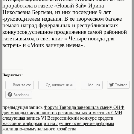
проработала в газете «Новый Зай» Ирина
Николаевна Бертман, из них последние 9 лет
-руководителем издания. В ее творческом багаже
немало наград федеральных и республиканских
конкурсов,успешное продвижение самой районной
газеты,выход в свет книг » Четыре повода для
встреч» и «Моих заинцев имена».
Поделиться:
Вконтакте
Одноклассники
Mail.ru
Twitter
Facebook
предыдущая запись
Форум Таврида завершила смену ОНФ
для молодых журналистов региональных и местных СМИ
следующая запись
VI Всероссийский конкурс средств
массовой информации на лучшее освещение реформы
жилищно-коммунального хозяйства