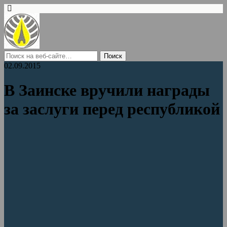
02.09.2015
В Заинске вручили награды
за заслуги перед республикой