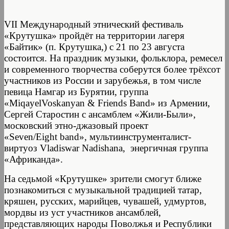
VII Международный этнический фестиваль
«Крутушка» пройдёт на территории лагеря
«Байтик» (п. Крутушка,) с 21 по 23 августа
состоится. На праздник музыки, фольклора, ремесел
и современного творчества соберутся более трёхсот
участников из России и зарубежья, в том числе
певица Намгар из Бурятии, группа
«MiqayelVoskanyan & Friends Band» из Армении,
Сергей Старостин с ансамблем «Жили-Были»,
московский этно-джазовый проект
«Seven/Eight band», мультиинструменталист-
виртуоз Vladiswar Nadishana, энергичная группа
«Африканда».
На седьмой «Крутушке» зрители смогут ближе
познакомиться с музыкальной традицией татар,
кряшен, русских, марийцев, чувашей, удмуртов,
мордвы из уст участников ансамблей,
представляющих народы Поволжья и Республики