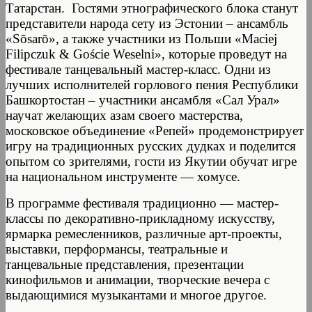
Татарстан. Гостями этнографического блока станут
представители народа сету из Эстонии – ансамбль
«Sõsarõ», а также участники из Польши «Maciej
Filipczuk & Goście Weselni», которые проведут на
фестивале танцевальный мастер-класс. Одни из
лучших исполнителей горлового пения Республики
Башкортостан – участники ансамбля «Сал Урал»
научат желающих азам своего мастерства,
московское объединение «Репей» продемонстрирует
игру на традиционных русских дудках и поделится
опытом со зрителями, гости из Якутии обучат игре
на национальном инструменте — хомусе.
В программе фестиваля традиционно — мастер-
классы по декоративно-прикладному искусству,
ярмарка ремесленников, различные арт-проекты,
выставки, перформансы, театральные и
танцевальные представления, презентации
кинофильмов и анимации, творческие вечера с
выдающимися музыкантами и многое другое.