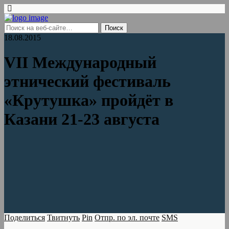
18.08.2015
VII Международный
этнический фестиваль
«Крутушка» пройдёт в
Казани 21-23 августа
Поделиться
Твитнуть
Pin
Отпр. по эл. почте
SMS